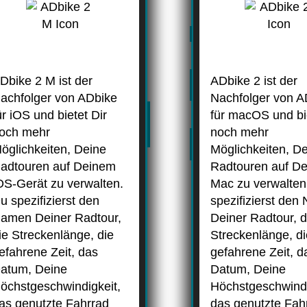
Dbike 2 M ist der
ADbike 2 ist der
achfolger von ADbike
Nachfolger von A
ür iOS und bietet Dir
für macOS und bie
och mehr
noch mehr
öglichkeiten, Deine
Möglichkeiten, D
adtouren auf Deinem
Radtouren auf D
OS-Gerät zu verwalten.
Mac zu verwalten
u spezifizierst den
spezifizierst de
amen Deiner Radtour,
Deiner Radtour, d
ie Streckenlänge, die
Streckenlänge, d
efahrene Zeit, das
gefahrene Zeit, d
atum, Deine
Datum, Deine
öchstgeschwindigkeit,
Höchstgeschwindi
as genutzte Fahrrad
das genutzte Fah