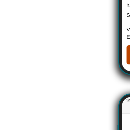
h
S
V
E
1