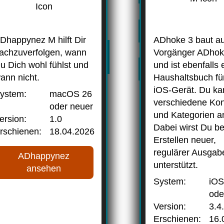
Dhappynez M hilft Dir
ADhoke 3 baut a
achzuverfolgen, wann
Vorgänger ADhok
u Dich wohl fühlst und
und ist ebenfalls 
ann nicht.
Haushaltsbuch fü
iOS-Gerät. Du ka
ystem:
macOS 26
verschiedene Ko
oder neuer
und Kategorien a
ersion:
1.0
Dabei wirst Du b
rschienen:
18.04.2026
Erstellen neuer,
regulärer Ausgab
ADhappynez
unterstützt.
ansehen
System:
iOS
ode
Version:
3.4
Erschienen:
16.