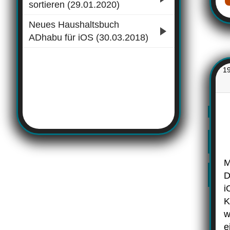
sortieren (29.01.2020)
Neues Haushaltsbuch
ADhabu für iOS (30.03.2018)
1
M
D
i
K
w
e