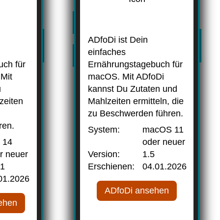
ADfoDi ist Dein
einfaches
ch für
Ernährungstagebuch für
Mit
macOS. Mit ADfoDi
u
kannst Du Zutaten und
zeiten
Mahlzeiten ermitteln, die
zu Beschwerden führen.
ren.
System:
macOS 11
 14
oder neuer
r neuer
Version:
1.5
.1
Erschienen:
04.01.2026
01.2026
ADfoDi ansehen
ehen