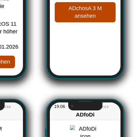
ie
ADchosA 3 M
ansehen
cOS 11
r höher
01.2026
ehen
19:06
ADfoDi