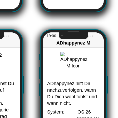
19:06
2
ADhappynez M
nnst Du
ADhappynez hilft Dir
uf
nachzuverfolgen, wann
Du Dich wohl fühlst und
n,
wann nicht.
gorie
System:
iOS 26
trag