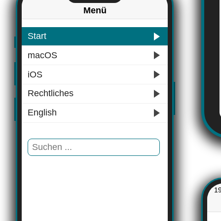
Menü
Start
macOS
iOS
Rechtliches
English
1