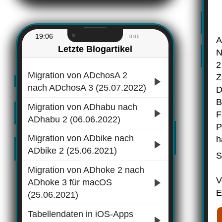
19:06
A
Letzte Blogartikel
N
2
Migration von ADchosA 2
Z
nach ADchosA 3 (25.07.2022)
D
B
Migration von ADhabu nach
F
ADhabu 2 (06.06.2022)
P
Migration von ADbike nach
h
ADbike 2 (25.06.2021)
S
Migration von ADhoke 2 nach
V
ADhoke 3 für macOS
E
(25.06.2021)
Tabellendaten in iOS-Apps