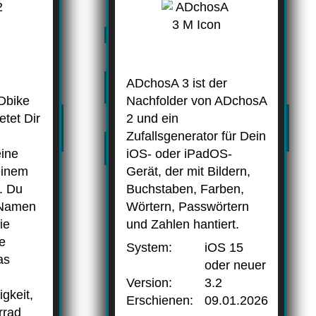
ADchosA 3 ist der
Dbike
Nachfolder von ADchosA
tet Dir
2 und ein
Zufallsgenerator für Dein
eine
iOS- oder iPadOS-
einem
Gerät, der mit Bildern,
. Du
Buchstaben, Farben,
n Namen
Wörtern, Passwörtern
ie
und Zahlen hantiert.
ie
System:
iOS 15
as
oder neuer
Version:
3.2
gkeit,
Erschienen:
09.01.2026
rrad