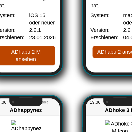
at.
hat.
ystem:
iOS 15
System:
ma
oder neuer
ode
ersion:
2.2.1
Version:
2.2
rschienen:
23.01.2026
Erschienen:
04.
ADhabu 2 M
ADhabu 2 ans
ansehen
9:06
19:06
ADhappynez
ADhoke 3