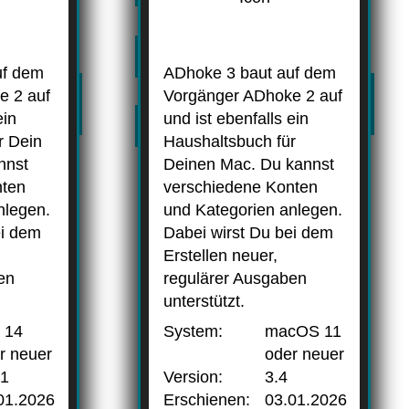
uf dem
ADhoke 3 baut auf dem
e 2 auf
Vorgänger ADhoke 2 auf
ein
und ist ebenfalls ein
r Dein
Haushaltsbuch für
nnst
Deinen Mac. Du kannst
nten
verschiedene Konten
nlegen.
und Kategorien anlegen.
ei dem
Dabei wirst Du bei dem
Erstellen neuer,
en
regulärer Ausgaben
unterstützt.
 14
System:
macOS 11
r neuer
oder neuer
.1
Version:
3.4
01.2026
Erschienen:
03.01.2026