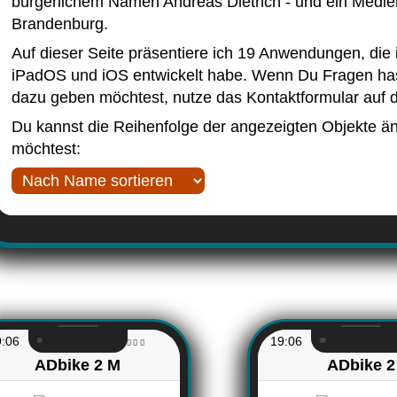
bürger­lichem Namen Andreas Dietrich - und ein Medien
Brandenburg.
Auf die­ser Seite präsen­tiere ich 19 An­wen­dungen, di
iPadOS und iOS ent­wickelt habe. Wenn Du Fra­gen ha
dazu ge­ben möch­test, nutze das Kontakt­formular auf d
Du kannst die Reihenfolge der angezeigten Objekte ä
möchtest:
9:06
19:06
ADbike 2 M
ADbike 2