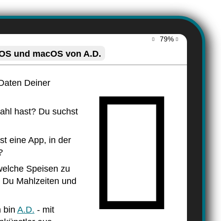
79%
dOS und macOS von A.D.
 Daten Deiner
ahl hast? Du suchst
t eine App, in der
?
 welche Speisen zu
r Du Mahlzeiten und
h bin
A.D.
- mit