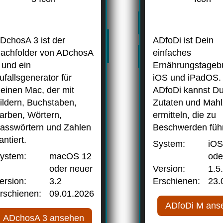
DchosA 3 ist der
ADfoDi ist Dein
achfolder von ADchosA
einfaches
 und ein
Ernährungstagebu
ufallsgenerator für
iOS und iPadOS. 
einen Mac, der mit
ADfoDi kannst D
ildern, Buchstaben,
Zutaten und Mahl
arben, Wörtern,
ermitteln, die zu
asswörtern und Zahlen
Beschwerden füh
antiert.
System:
iOS
ystem:
macOS 12
ode
oder neuer
Version:
1.5
ersion:
3.2
Erschienen:
23.
rschienen:
09.01.2026
ADfoDi M ans
ADchosA 3 ansehen