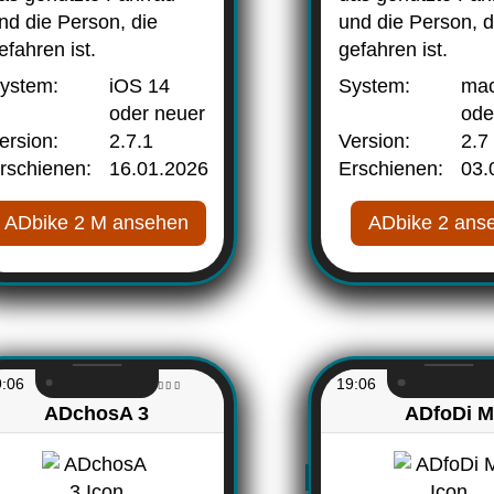
nd die Person, die
und die Person, d
efahren ist.
gefahren ist.
ystem:
iOS 14
System:
ma
oder neuer
ode
ersion:
2.7.1
Version:
2.7
rschienen:
16.01.2026
Erschienen:
03.
ADbike 2 M ansehen
ADbike 2 ans
9:06
19:06
ADchosA 3
ADfoDi M