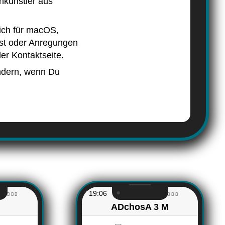
­künstler aus
e ich für macOS,
st oder An­regungen
er Kontakt­seite.
ndern, wenn Du
19:06
ADchosA 3 M