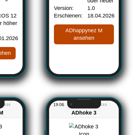
oder neuer
Version:
1.0
cOS 12
Erschienen:
18.04.2026
r höher
ADhappynez M
ansehen
01.2026
ehen
19:06
 M
ADhoke 3