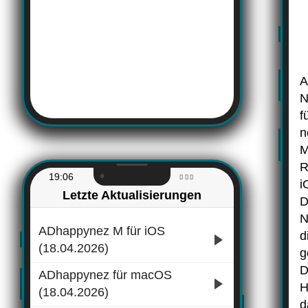
A
N
f
n
M
R
19:06
i
Letzte Aktualisierungen
D
N
ADhappynez M für iOS
d
(18.04.2026)
g
D
ADhappynez für macOS
H
(18.04.2026)
d